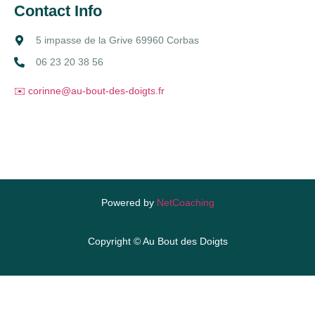
Contact Info
5 impasse de la Grive 69960 Corbas
06 23 20 38 56
✉️ corinne@au-bout-des-doigts.fr
Powered by
NetCoaching
Copyright © Au Bout des Doigts