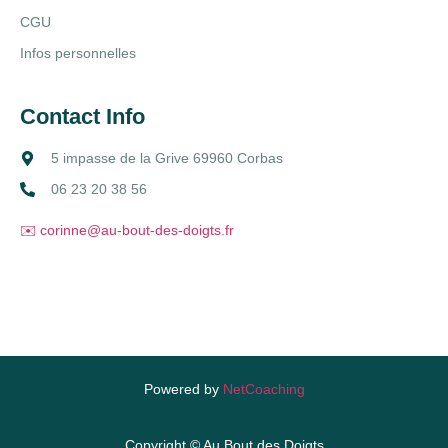
CGU
Infos personnelles
Contact Info
5 impasse de la Grive 69960 Corbas
06 23 20 38 56
✉️ corinne@au-bout-des-doigts.fr
Powered by
NetCoaching
Copyright © Au Bout des Doigts