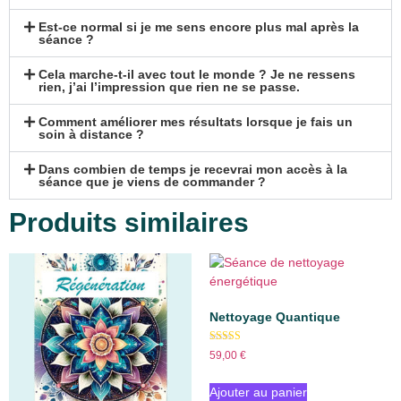
Est-ce normal si je me sens encore plus mal après la
séance ?
Cela marche-t-il avec tout le monde ? Je ne ressens
rien, j’ai l’impression que rien ne se passe.
Comment améliorer mes résultats lorsque je fais un
soin à distance ?
Dans combien de temps je recevrai mon accès à la
séance que je viens de commander ?
Produits similaires
Nettoyage Quantique
Note
59,00
€
5.00
sur 5
Ajouter au panier