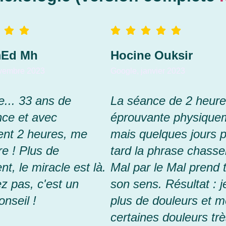
Ed Mh
Hocine Ouksir
vembre 2023
Google, janvier 2023
e... 33 ans de
La séance de 2 heure
nce et avec
éprouvante physique
nt 2 heures, me
mais quelques jours p
bre ! Plus de
tard la phrase chasser
nt, le miracle est là.
Mal par le Mal prend 
ez pas, c'est un
son sens. Résultat : je
onseil !
plus de douleurs et 
certaines douleurs tr