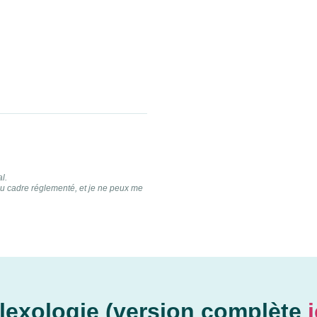
l.
du cadre réglementé, et je ne peux me
lexologie (version complète
i