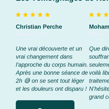
Christian Perche
Moham
Google, mai 2023
Google, no
Une vrai découverte et un
Que dir
vrai changement dans
souffra
l’approche du corps humain.
seuleme
Après une bonne séance de
voilà li
2h 😅 on se sent tout léger
traiteme
et les douleurs ont disparu !
N'hésit
grand c