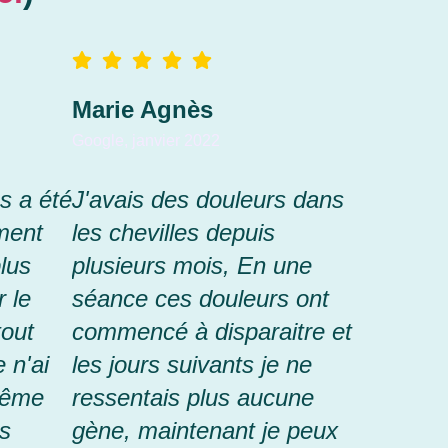
Marie Agnès
Google, janvier 2022
s a été
J'avais des douleurs dans
ment
les chevilles depuis
lus
plusieurs mois, En une
 le
séance ces douleurs ont
tout
commencé à disparaitre et
 n'ai
les jours suivants je ne
même
ressentais plus aucune
ès
gène, maintenant je peux