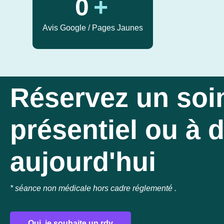
0
+
Avis Google / Pages Jaunes
Réservez un soi
présentiel ou à 
aujourd'hui
* séance non médicale hors cadre réglementé .
Oui, je souhaite un rdv